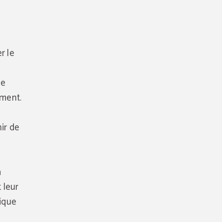
r le
ue
ement.
ir de
à
 leur
tique