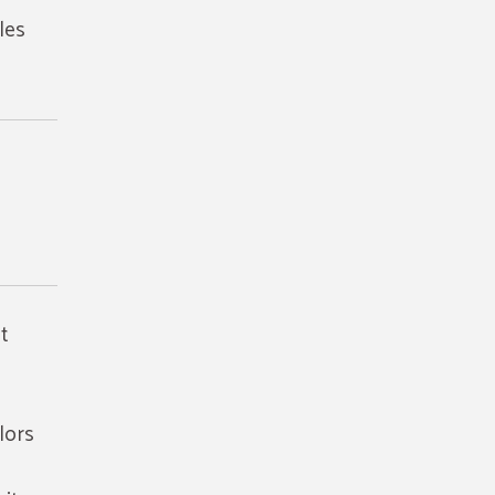
les
t
lors