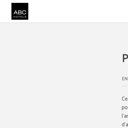
Politique de cookies de l'ABC Hotel Porto Campanhã - Site Officiel
P
EN
Ce
po
l'
d'