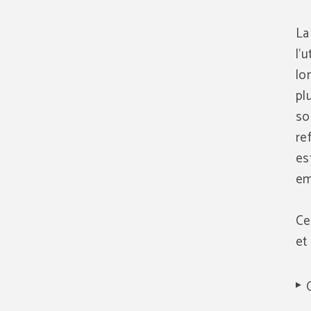
La
l'
lo
pl
so
re
es
em
Ce
et