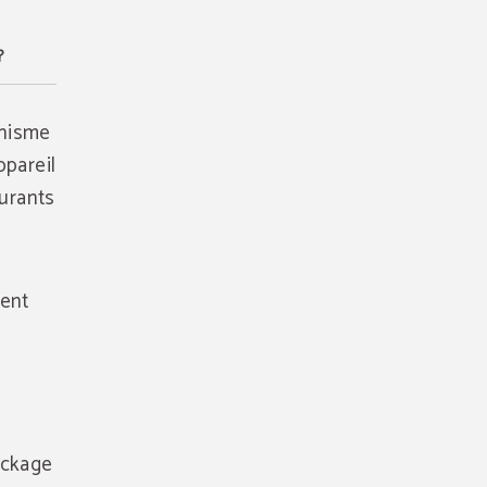
?
anisme
ppareil
ourants
sent
tockage