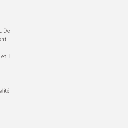
i
t. De
ont
et il
alité