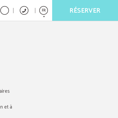
RÉSERVER
FR
Español
English
Português
Français
aires
n et à