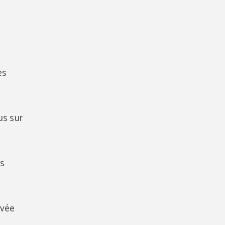
es
us sur
es
ivée