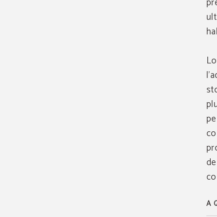
pr
ul
ha
Lo
l'
st
pl
pe
co
pr
de
co
A 