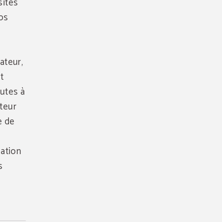
sites
vos
ateur,
t
nutes à
ateur
e de
sation
s