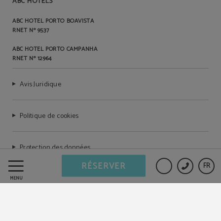
ABC HOTELS
ABC HOTEL PORTO BOAVISTA
RNET Nº 9537
ABC HOTEL PORTO CAMPANHA
RNET Nº 12964
Avis Juridique
Politique de cookies
Protection des données
RÉSERVER
FR
Livre de réclamations
MENU