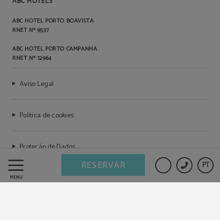
ABC HOTELS
ABC HOTEL PORTO BOAVISTA
RNET Nº 9537
ABC HOTEL PORTO CAMPANHA
RNET Nº 12964
Aviso Legal
Política de cookies
Proteção de Dados
RESERVAR
PT
Livro de reclamações
MENU