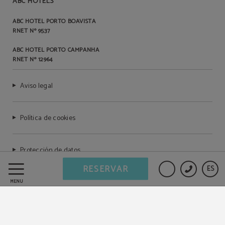
ABC HOTELS
ABC HOTEL PORTO BOAVISTA
RNET Nº 9537
ABC HOTEL PORTO CAMPANHA
RNET Nº 12964
Aviso legal
Política de cookies
Protección de datos
RESERVAR
ES
Libro de reclamaciones
MENÚ